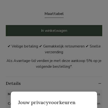
Maattabel
In winkelwagen
✔ Veilige betaling ✔ Gemakkelijk retourneren ✔ Snelle
verzending
Als Avantage-lid verdien je met deze aankoop 5% op je
volgende bestelling*.
Details
Merk
Hush Puppies
Jouw privacyvoorkeuren
Categorie
Schoenen