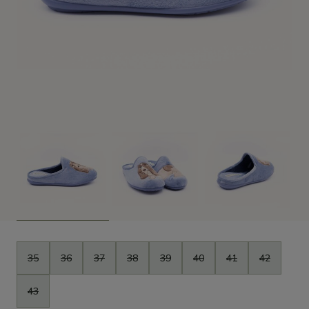
Maat
35
36
37
38
39
40
41
42
43