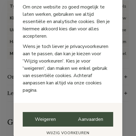
Type artikel
Pantoffels
Om onze website zo goed mogelijk te
laten werken, gebruiken we altijd
Kleur
Blauw
essentiële en analytische cookies. Ben je
hiermee akkoord kies dan voor alles
Uitneembare inlegzolen
Nee
accepteren.
Hak
1 cm
Wens je toch liever je privacyvoorkeuren
aan te passen, dan kan je kiezen voor
Materiaal
Textiel
'Wijzig voorkeuren'. Kies je voor
'weigeren', dan maken we enkel gebruik
van essentiële cookies. Achteraf
Onderhoudsgids
aanpassen kan altijd via onze cookies
pagina.
Levering, ruilen en retourneren
Weigeren
Aanvaarden
Goed voor je schoenen
zorgen
WIJZIG VOORKEUREN