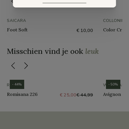
SAICARA
COLLONIL
Foot Soft
Color Crème
€ 10,00
Misschien vind je ook
leuk
- 44%
- 50%
ROMIKA
WESTLAND
Romisana 226
Avignon 30
€ 25,00
€ 44,99