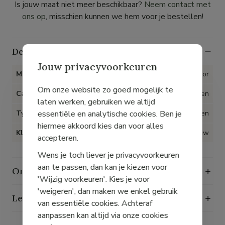
Is jouw maat niet meer beschikbaar?
Neem contact met
ons op
, misschien kunnen we hem voor je bestellen!
Details
Jouw privacyvoorkeuren
Merk
Gabor
Om onze website zo goed mogelijk te
Categorie
Lederwaren
laten werken, gebruiken we altijd
essentiële en analytische cookies. Ben je
Type artikel
Tassen
hiermee akkoord kies dan voor alles
Kleur
Blauw
accepteren.
Wens je toch liever je privacyvoorkeuren
aan te passen, dan kan je kiezen voor
Onderhoudsgids
'Wijzig voorkeuren'. Kies je voor
'weigeren', dan maken we enkel gebruik
Levering, ruilen en retourneren
van essentiële cookies. Achteraf
aanpassen kan altijd via onze cookies