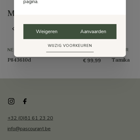
pagina.
Misschien vind je ook
leuk
Weigeren
Aanvaarden
WIJZIG VOORKEUREN
NERO GIARDINI
GABOR
P843610d
Tamika
€ 99,99
+32 (0)81 61 23 20
info@pascourant.be