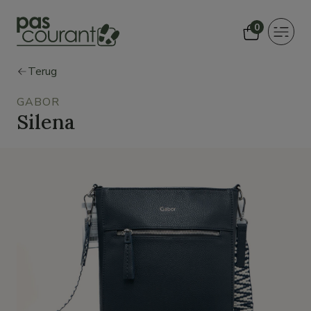
0
Toggle
navigat
Terug
GABOR
Silena