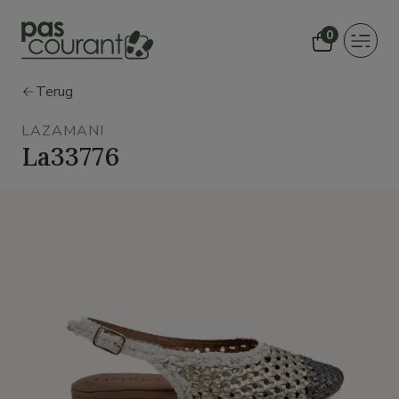
0
Toggle
navigat
Terug
LAZAMANI
La33776