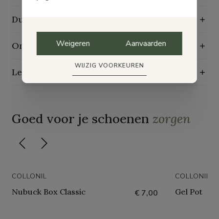
Duurzaamheidskenmerken
Weigeren
Aanvaarden
Onderhoudsgids
WIJZIG VOORKEUREN
Levering, ruilen en retourneren
Goed voor je schoenen
zorgen
COLLONIL
COLLONIL
Nubuck Box Classic
Gel Pot
€ 7,00