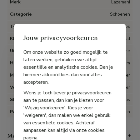
Merk
Lazamani
Categorie
Schoenen
Type artikel
Pumps
Jouw privacyvoorkeuren
Kleur
Goud
Uitneembare inlegzolen
Nee
Om onze website zo goed mogelijk te
laten werken, gebruiken we altijd
Hak
1 cm
essentiële en analytische cookies. Ben je
hiermee akkoord kies dan voor alles
Materiaal
Leder
accepteren.
Voering
Leder
Wens je toch liever je privacyvoorkeuren
Sluiting
Lus
aan te passen, dan kan je kiezen voor
'Wijzig voorkeuren'. Kies je voor
Pasvorm
Klein
'weigeren', dan maken we enkel gebruik
van essentiële cookies. Achteraf
aanpassen kan altijd via onze cookies
Maattabel
pagina.