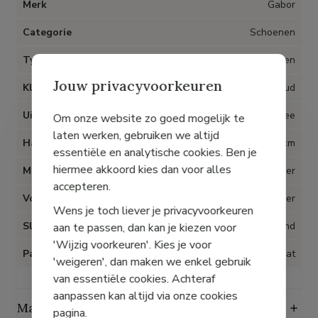
Merk
Gabor
Categorie
Schoenen
Type artikel
Sandalen
Jouw privacyvoorkeuren
Kleur
Goud
Uitneembare inlegzolen
Nee
Om onze website zo goed mogelijk te
laten werken, gebruiken we altijd
Hak
6 cm
essentiële en analytische cookies. Ben je
hiermee akkoord kies dan voor alles
Materiaal
Metallic leder
accepteren.
Voering
Leder
Wens je toch liever je privacyvoorkeuren
Sluiting
Klittenband
aan te passen, dan kan je kiezen voor
'Wijzig voorkeuren'. Kies je voor
Pasvorm
Op maat
'weigeren', dan maken we enkel gebruik
van essentiële cookies. Achteraf
aanpassen kan altijd via onze cookies
Maattabel
pagina.