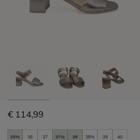
€ 114,99
Maat
35½
36
37
37½
38
38½
39
40