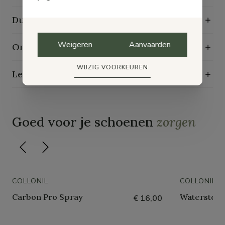
Duurzaamheidskenmerken
Weigeren
Aanvaarden
Onderhoudsgids
WIJZIG VOORKEUREN
Levering, ruilen en retourneren
Goed voor je schoenen
zorgen
COLLONIL
COLLONIL
Carbon Pro Spray
Waterstop 
€ 16,00