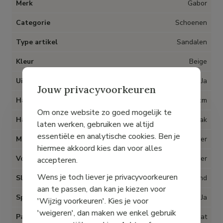
Merk
Gabor
Categorie
Schoenen
Type artikel
Sandalen
Kleur
Beige
Uitneembare inlegzolen
Ja
Jouw privacyvoorkeuren
Hak
2 cm
Om onze website zo goed mogelijk te
Hak type
Sleehak
laten werken, gebruiken we altijd
essentiële en analytische cookies. Ben je
Materiaal
Leder
hiermee akkoord kies dan voor alles
Voering
Leder
accepteren.
Wens je toch liever je privacyvoorkeuren
Sluiting
Klittenband
aan te passen, dan kan je kiezen voor
Speciaal voor Hallux Valgus
Ja
'Wijzig voorkeuren'. Kies je voor
'weigeren', dan maken we enkel gebruik
Pasvorm
Op maat