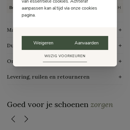
van essentiële cookies. Achteraf
aanpassen kan altijd via onze cookies
Breedte
H
pagina.
Maattabel
Weigeren
Aanvaarden
Duurzaamheidskenmerken
WIJZIG VOORKEUREN
Onderhoudsgids
Levering, ruilen en retourneren
Goed voor je schoenen
zorgen