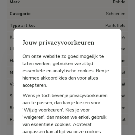
Merk
Rohde
Categorie
Schoenen
Type artikel
Pantoffels
Kleur
Blauw
Jouw privacyvoorkeuren
Uitneembare inlegzolen
Nee
Om onze website zo goed mogelijk te
Hak
2 cm
laten werken, gebruiken we altijd
essentiële en analytische cookies. Ben je
Materiaal
Textiel
hiermee akkoord kies dan voor alles
Voering
Textiel
accepteren.
Wens je toch liever je privacyvoorkeuren
Sluiting
Klittenband
aan te passen, dan kan je kiezen voor
Speciaal voor Hallux Valgus
Nee
'Wijzig voorkeuren'. Kies je voor
'weigeren', dan maken we enkel gebruik
Pasvorm
Op maat
van essentiële cookies. Achteraf
aanpassen kan altijd via onze cookies