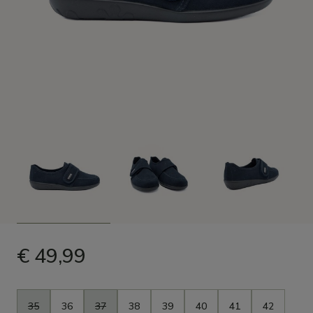
€ 49,99
Maat
35
36
37
38
39
40
41
42