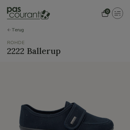
0
Toggle
navigat
Terug
ROHDE
2222 Ballerup