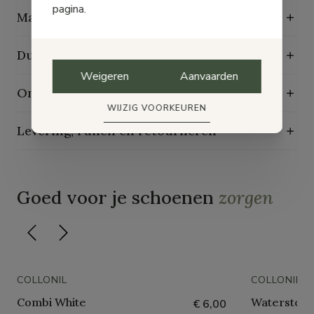
pagina.
Maattabel
Duurzaamheidskenmerken
Weigeren
Aanvaarden
Onderhoudsgids
WIJZIG VOORKEUREN
Levering, ruilen en retourneren
Goed voor je schoenen
zorgen
COLLONIL
COLLONIL
Combi White
Waterstop 
€ 6,00