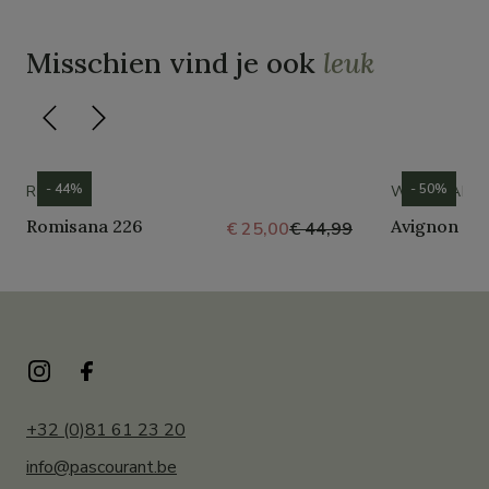
Misschien vind je ook
leuk
- 44%
- 50%
ROMIKA
WESTLAND
Romisana 226
Avignon 30
€ 25,00
€ 44,99
+32 (0)81 61 23 20
info@pascourant.be