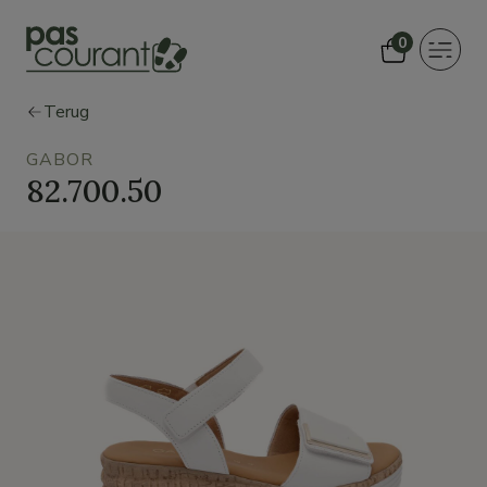
0
Toggle
navigat
Terug
GABOR
82.700.50