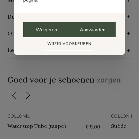
pagina.
Duurzaamheidskenmerken
Weigeren
Aanvaarden
Onderhoudsgids
WIJZIG VOORKEUREN
Levering, ruilen en retourneren
Goed voor je schoenen
zorgen
COLLONIL
COLLONIL
Waterstop Tube (taupe)
Suède + Nu
€ 8,00