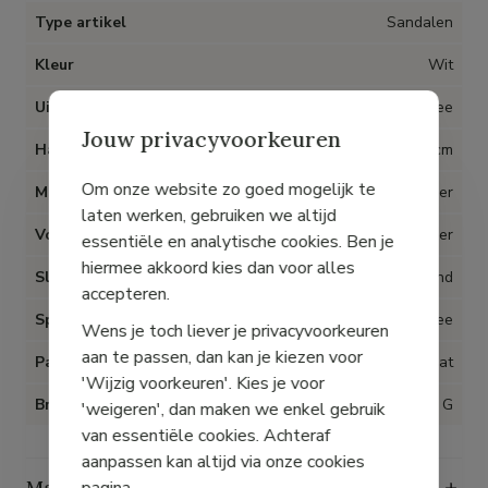
Type artikel
Sandalen
Kleur
Wit
Uitneembare inlegzolen
Nee
Jouw privacyvoorkeuren
Hak
2 cm
Om onze website zo goed mogelijk te
Materiaal
Leder
laten werken, gebruiken we altijd
Voering
Leder
essentiële en analytische cookies. Ben je
hiermee akkoord kies dan voor alles
Sluiting
Klittenband
accepteren.
Speciaal voor Hallux Valgus
Nee
Wens je toch liever je privacyvoorkeuren
aan te passen, dan kan je kiezen voor
Pasvorm
Op maat
'Wijzig voorkeuren'. Kies je voor
Breedte
G
'weigeren', dan maken we enkel gebruik
van essentiële cookies. Achteraf
aanpassen kan altijd via onze cookies
Maattabel