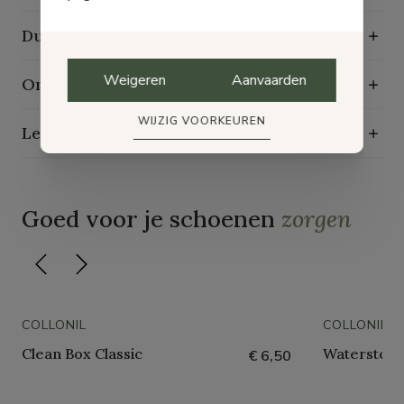
Duurzaamheidskenmerken
Weigeren
Aanvaarden
Onderhoudsgids
WIJZIG VOORKEUREN
Levering, ruilen en retourneren
Goed voor je schoenen
zorgen
COLLONIL
COLLONIL
Clean Box Classic
Waterstop 
€ 6,50