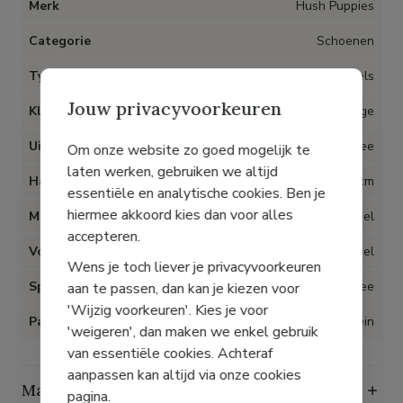
Merk
Hush Puppies
Categorie
Schoenen
Type artikel
Pantoffels
Jouw privacyvoorkeuren
Kleur
Beige
Uitneembare inlegzolen
Nee
Om onze website zo goed mogelijk te
laten werken, gebruiken we altijd
Hak
3 cm
essentiële en analytische cookies. Ben je
hiermee akkoord kies dan voor alles
Materiaal
Textiel
accepteren.
Voering
Textiel
Wens je toch liever je privacyvoorkeuren
Speciaal voor Hallux Valgus
Nee
aan te passen, dan kan je kiezen voor
'Wijzig voorkeuren'. Kies je voor
Pasvorm
Klein
'weigeren', dan maken we enkel gebruik
van essentiële cookies. Achteraf
aanpassen kan altijd via onze cookies
Maattabel
pagina.