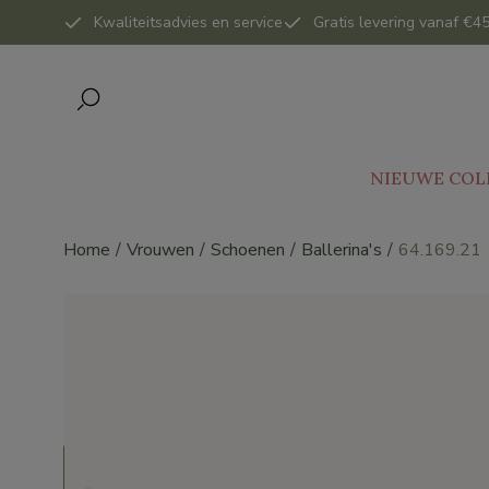
Kwaliteitsadvies en service
Gratis levering vanaf €45
NIEUWE COL
Home
Vrouwen
Schoenen
Ballerina's
64.169.21