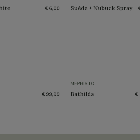
hite
Suède + Nubuck Spray
€ 6,00
MEPHISTO
Bathilda
€ 99,99
€ 