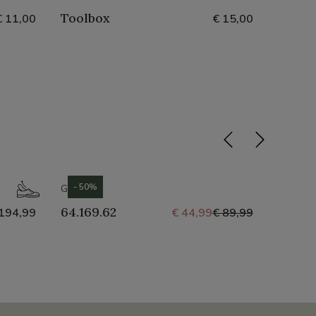
Toolbox
Lack 
€ 11,00
€ 15,00
- 50%
- 60%
GABOR
HUSH 
64.169.62
Mikal
194,99
€ 44,99
€ 89,99