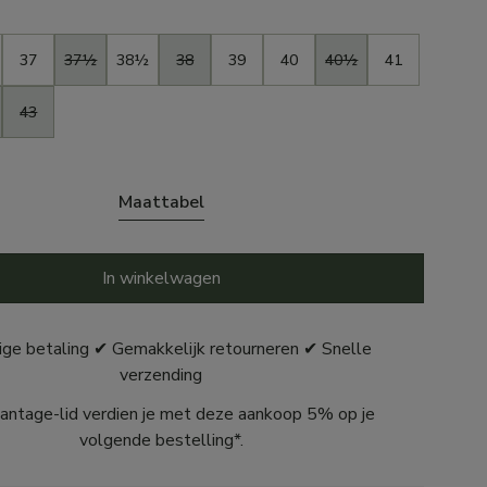
37
37½
38½
38
39
40
40½
41
43
Maattabel
In winkelwagen
ige betaling ✔ Gemakkelijk retourneren ✔ Snelle
verzending
antage-lid verdien je met deze aankoop 5% op je
volgende bestelling*.