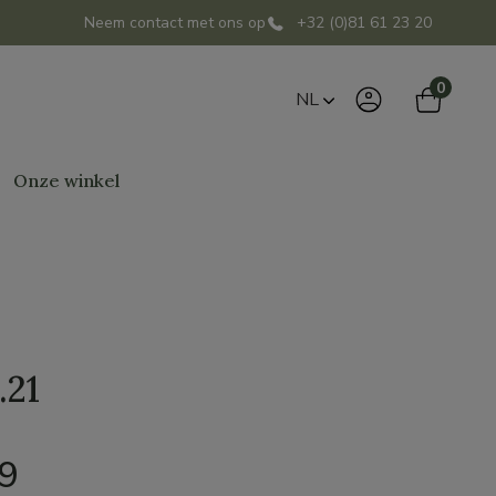
Neem contact met ons op
+32 (0)81 61 23 20
0
NL
Onze winkel
.21
99