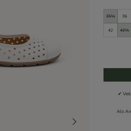
Maat
35½
36
42
42½
✔ Veil
Als Av