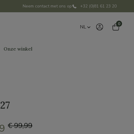
Neem contact met ons op
+32 (0)81 61 23 20
0
NL
Onze winkel
.27
€ 99,99
99