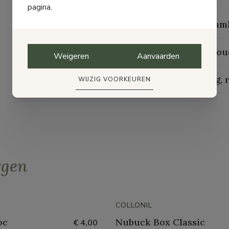
pagina.
Duurzaam
Onderhou
Weigeren
Aanvaarden
Levering, 
WIJZIG VOORKEUREN
rgen
COLLONIL
oc
Nubuck Box Classic
€ 4,00