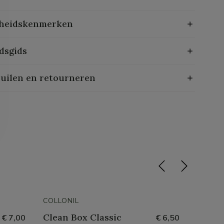
heidskenmerken
dsgids
ruilen en retourneren
COLLONIL
COLLON
Clean Box Classic
Nubuc
€ 7,00
€ 6,50