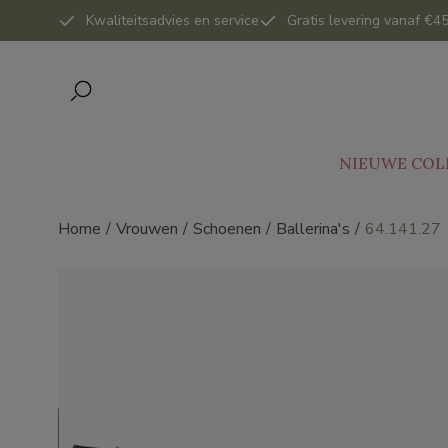
Kwaliteitsadvies en service
Gratis levering vanaf €45
NIEUWE COL
Home
Vrouwen
Schoenen
Ballerina's
64.141.27