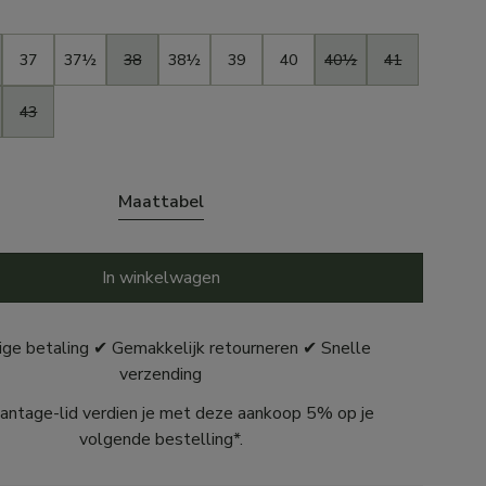
37
37½
38
38½
39
40
40½
41
43
Maattabel
In winkelwagen
ige betaling ✔ Gemakkelijk retourneren ✔ Snelle
verzending
antage-lid verdien je met deze aankoop 5% op je
volgende bestelling*.