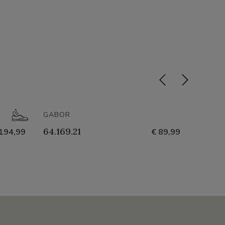
- 50%
GABOR
GABOR
64.169.21
64.169
194,99
€ 89,99