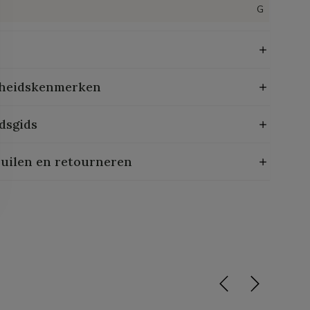
G
heidskenmerken
dsgids
ruilen en retourneren