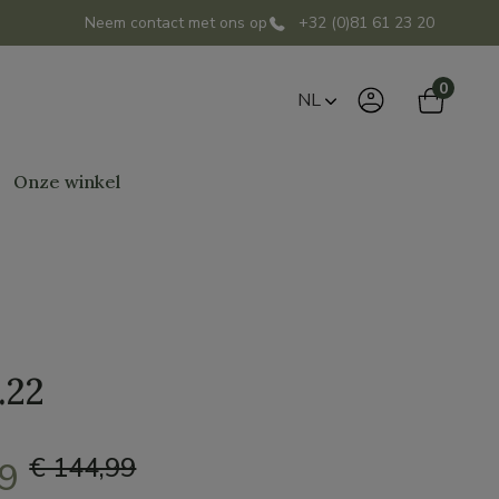
Neem contact met ons op
+32 (0)81 61 23 20
0
NL
Onze winkel
.22
€ 144,99
49