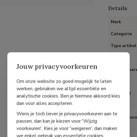
Details
Merk
Categorie
Type artikel
Kleur
Jouw privacyvoorkeuren
Uitneembare
Om onze website zo goed mogelijk te laten
Hak
werken, gebruiken we altijd essentiële en
Materiaal
analytische cookies. Ben je hiermee akkoord kies
dan voor alles accepteren.
Voering
Wens je toch liever je privacyvoorkeuren aan te
Speciaal voo
passen, dan kan je kiezen voor 'Wijzig
voorkeuren'. Kies je voor 'weigeren', dan maken
Pasvorm
we enkel gebruik van essentiële cookies.