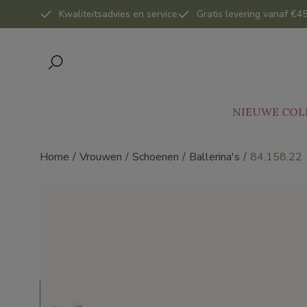
Kwaliteitsadvies en service
Gratis levering vanaf €45
NIEUWE COL
Home
Vrouwen
Schoenen
Ballerina's
84.158.22