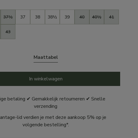
37½
37
38
38½
39
40
40½
41
43
Maattabel
In winkelwagen
ige betaling ✔ Gemakkelijk retourneren ✔ Snelle
verzending
antage-lid verdien je met deze aankoop 5% op je
volgende bestelling*.