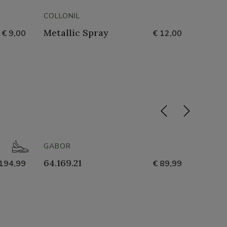
COLLONIL
COLLON
Metallic Spray
Water
€ 9,00
€ 12,00
- 50%
GABOR
GABOR
64.169.21
64.169
194,99
€ 89,99